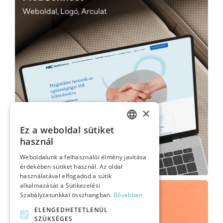
Weboldal, Logó, Arculat
×
Ez a weboldal sütiket
HUNGARIAN
használ
ENGLISH
Weboldalunk a felhasználói élmény javítása
érdekében sütiket használ. Az oldal
használatával elfogadod a sütik
GERMAN
alkalmazását a Sütikezelési
Wabi Wonder csokoládék
Szabályzatunkkal összhangban.
Bővebben
Logó, Arculat, Csomagolás
ELENGEDHETETLENÜL
SZÜKSÉGES