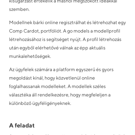
kisugárzást értékelik a máshol megszokott ideákkal
szemben.
Modellnek bárki online regisztrálhat és létrehozhat egy
Comp Cardot, portfóliót. A go models a modellprofil
létrehozásához is segítséget nyújt. A profil létrehozás
után egyből elérhetővé válnak az épp aktuális
munkalehetőségek.
Az ügyfelek számára a platform egyszerű és gyors
megoldást kínál, hogy közvetlenül online
foglalhassanak modelleket. A modellek széles
választéka áll rendelkezésre, hogy megfeleljen a
különböző ügyféligényeknek.
A feladat