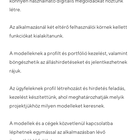
könnyen használható digitális megoldáokat hoztunk
létre.
Az alkalmazásnál két eltérő felhasználói körnek kellett
funkciókat kialakítanunk.
A modelleknek a profilt és portfólió kezelést, valamint
böngészhetik az álláshirdetéseket és jelentkezhetnek
rájuk.
Az ügyfeleknek profil létrehozást és hirdetés feladás,
kezelést készítettünk, ahol meghatározhatják melyik
projektjükhöz milyen modelleket keresnek.
A modellek és a cégek közvetlenül kapcsolatba
léphetnek egymással az alkalmazásban lévő