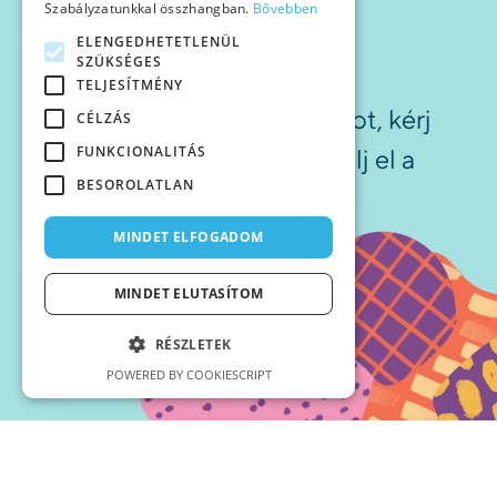
Szabályzatunkkal összhangban.
Bővebben
Itt az idő belevágni valami
ELENGEDHETETLENÜL
nagyszerűbe!
SZÜKSÉGES
TELJESÍTMÉNY
Vedd fel velünk a kapcsolatot, kérj
CÉLZÁS
FUNKCIONALITÁS
árajánlatot még ma, és indulj el a
BESOROLATLAN
sikeres megvalósítás útján!
MINDET ELFOGADOM
ÁRAJÁNLATKÉRÉS
MINDET ELUTASÍTOM
RÉSZLETEK
POWERED BY COOKIESCRIPT