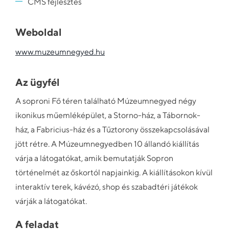
CMS fejlesztés
Weboldal
www.muzeumnegyed.hu
Az ügyfél
A soproni Fő téren található Múzeumnegyed négy
ikonikus műemléképület, a Storno-ház, a Tábornok-
ház, a Fabricius-ház és a Tűztorony összekapcsolásával
jött rétre. A Múzeumnegyedben 10 állandó kiállítás
várja a látogatókat, amik bemutatják Sopron
történelmét az őskortól napjainkig. A kiállításokon kívül
interaktív terek, kávézó, shop és szabadtéri játékok
várják a látogatókat.
A feladat