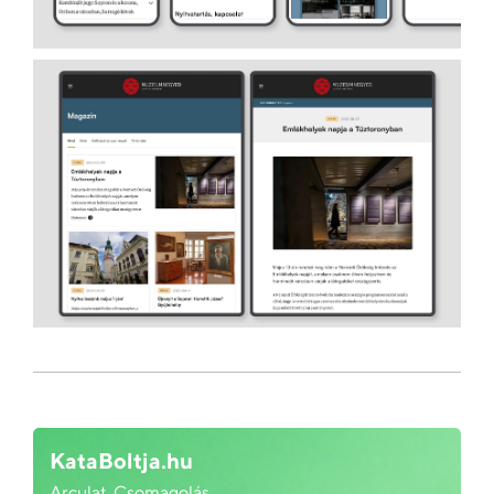
KataBoltja.hu
Arculat, Csomagolás