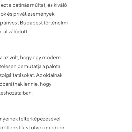
ezt a patinás múltat, és kiváló
ások és privát események
ptinvest Budapest történelmi
ializálódott.
a az volt, hogy egy modern,
itelesen bemutatja a palota
szolgáltatásokat. Az oldalnak
lóbarátnak lennie, hogy
téshozatalban.
gényeinek feltérképezésével
időtlen stílust ötvözi modern