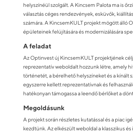
helyszínéül szolgált. A Kincsem Palota ma is őrzi 
választás céges rendezvények, esküvők, kiállít
számára. A KincsemKULT projekt mögött álló O
épületeinek felújítására és modernizálására spec
A feladat
Az Optinvest új KincsemKULT projektjének célj
reprezentatív weboldalt hozzunk létre, amely h
történetét, a bérelhető helyszíneket és a kínált 
egyszerre kellett reprezentatívnak és felhaszná
hatékonyan támogassa a leendő bérlőket a dön
Megoldásunk
A projekt során részletes kutatással és a piac i
kezdtünk. Az elkészült weboldal a klasszikus és 