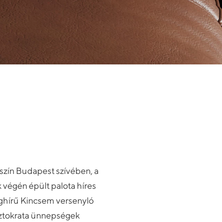
ín Budapest szívében, a
 végén épült palota híres
lághírű Kincsem versenyló
isztokrata ünnepségek