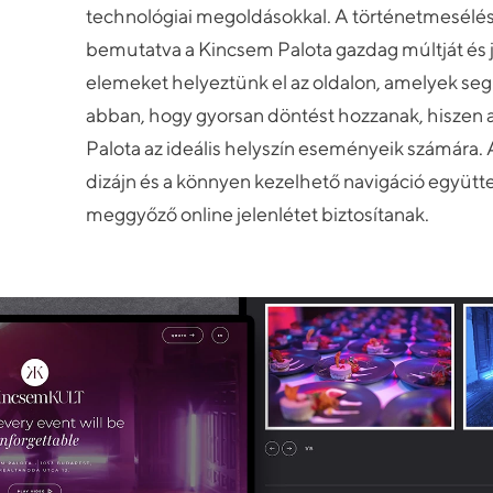
technológiai megoldásokkal. A történetmesélés
bemutatva a Kincsem Palota gazdag múltját és j
elemeket helyeztünk el az oldalon, amelyek segít
abban, hogy gyorsan döntést hozzanak, hiszen a
Palota az ideális helyszín eseményeik számára. A 
dizájn és a könnyen kezelhető navigáció együtte
meggyőző online jelenlétet biztosítanak.