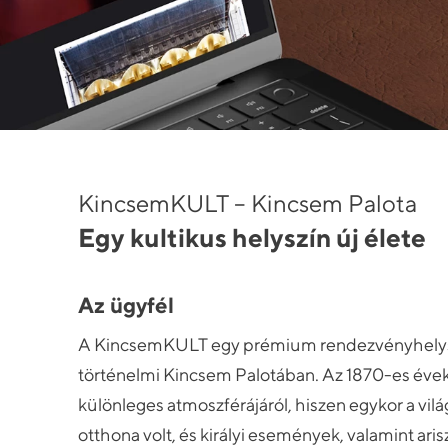
KincsemKULT – Kincsem Palota
Egy kultikus helyszín új élete
Az ügyfél
A KincsemKULT egy prémium rendezvényhelysz
történelmi Kincsem Palotában. Az 1870-es évek
különleges atmoszférájáról, hiszen egykor a vi
otthona volt, és királyi események, valamint ar