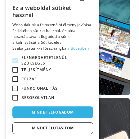
Ez a weboldal sütiket
HUNGARIAN
használ
ENGLISH
Weboldalunk a felhasználói élmény javítása
érdekében sütiket használ. Az oldal
használatával elfogadod a sütik
GERMAN
alkalmazását a Sütikezelési
Szabályzatunkkal összhangban.
Bővebben
ELENGEDHETETLENÜL
SZÜKSÉGES
TELJESÍTMÉNY
CÉLZÁS
FUNKCIONALITÁS
BESOROLATLAN
Halász Péter karmester
MINDET ELFOGADOM
Weboldal, Arculat
MINDET ELUTASÍTOM